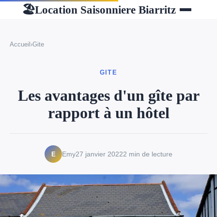
Location Saisonniere Biarritz
🏖
Accueil
›
Gite
GITE
Les avantages d'un gîte par
rapport à un hôtel
E
Emy
27 janvier 2022
2 min de lecture