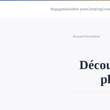
BagageValise
Bon plan
Camping
Crois
Accueil
›
Hotellerie
Décou
p