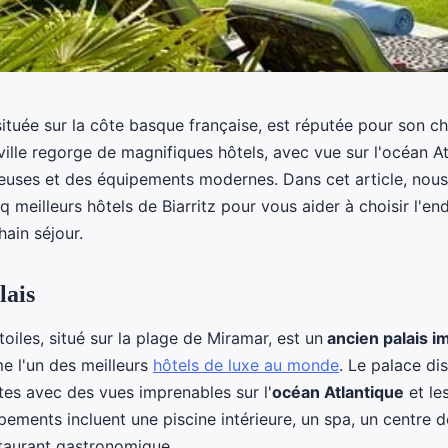
le située sur la côte basque française, est réputée pour son 
ville regorge de magnifiques hôtels, avec vue sur l'océan At
uses et des équipements modernes. Dans cet article, nou
nq meilleurs hôtels de Biarritz pour vous aider à choisir l'end
ain séjour.
lais
toiles, situé sur la plage de Miramar, est un
ancien palais i
 l'un des meilleurs
hôtels de luxe au monde
. Le palace di
tes avec des vues imprenables sur l'
océan Atlantique
et le
pements incluent une piscine intérieure, un spa, un centre d
staurant gastronomique.