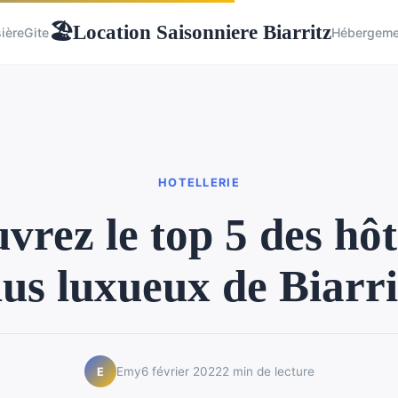
Location Saisonniere Biarritz
🏖
ière
Gite
Hébergeme
HOTELLERIE
vrez le top 5 des hôte
lus luxueux de Biarri
Emy
6 février 2022
2 min de lecture
E