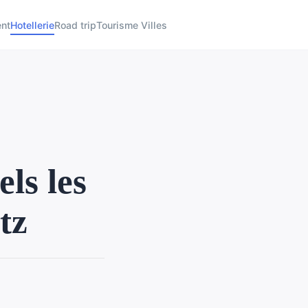
nt
Hotellerie
Road trip
Tourisme Villes
ls les
tz