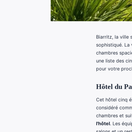
Biarritz, la vil
sophistiqué. La 
chambres spacie
une liste des ci
pour votre proch
Hôtel du Pa
Cet hôtel cinq é
considéré comme
chambres et sui
l'hôtel
. Les équi
salons et un re