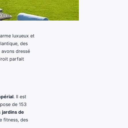
charme luxueux et
lantique, des
s avons dressé
roit parfait
mpérial
. Il est
spose de 153
s
jardins de
e fitness, des