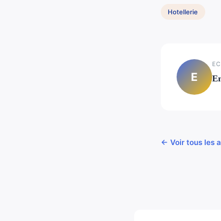
Hotellerie
EC
E
E
← Voir tous les a