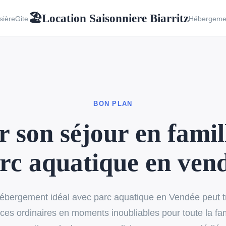
Location Saisonniere Biarritz
🏖
sière
Gite
Hébergeme
BON PLAN
r son séjour en famil
rc aquatique en ven
hébergement idéal avec parc aquatique en Vendée peut 
es ordinaires en moments inoubliables pour toute la fam