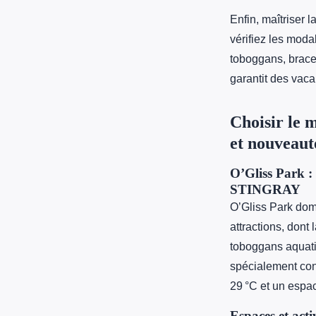
Enfin, maîtriser 
vérifiez les mod
toboggans, bracel
garantit des vac
Choisir le 
et nouveaut
O’Gliss Park :
STINGRAY
O’Gliss Park do
attractions, don
toboggans aquatiq
spécialement co
29 °C et un espac
Espaces et acti