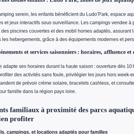
amping serein, les enfants bénéficient du Ludo’Park, espace aq
es et jeux interactifs sous surveillance. Les campings vendee à 
 des piscines couvertes et des mobil homes adaptés, assurant l
s les hebergements, grâce à des équipements modernes et pers
nements et services saisonniers : horaires, affluence et 
 adapte ses horaires durant la haute saison : ouverture dès 10 h
rofiter des activités sans foule, privilégier les jours hors week-
dent de prévoir crème solaire, bracelets cashless, et consulter
our famille dans la région pays loire.
s familiaux à proximité des parcs aquatiqu
ien profiter
ls, campings, et locations adaptés pour familles