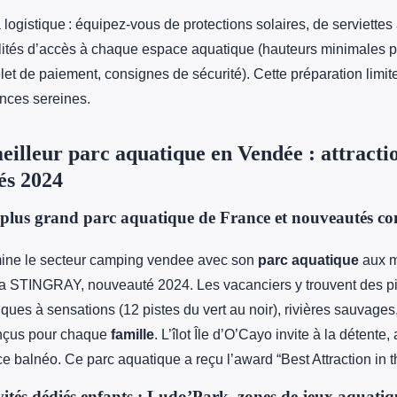
la logistique : équipez-vous de protections solaires, de serviette
alités d’accès à chaque espace aquatique (hauteurs minimales p
et de paiement, consignes de sécurité). Cette préparation limit
ances sereines.
meilleur parc aquatique en Vendée : attracti
és 2024
 plus grand parc aquatique de France et nouveautés 
mine le secteur camping vendee avec son
parc aquatique
aux m
t la STINGRAY, nouveauté 2024. Les vacanciers y trouvent des p
ues à sensations (12 pistes du vert au noir), rivières sauvages
nçus pour chaque
famille
. L’îlot Île d’O’Cayo invite à la détente
e balnéo. Ce parc aquatique a reçu l’award “Best Attraction in 
vités dédiés enfants : Ludo’Park, zones de jeux aquatiqu