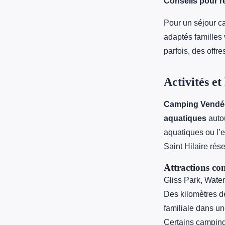
Conseils pour ré
Pour un séjour c
adaptés familles 
parfois, des off
Activités et
Camping Vendé
aquatiques
auto
aquatiques ou l’
Saint Hilaire rése
Attractions co
Gliss Park, Wate
Des kilomètres de
familiale dans u
Certains camping