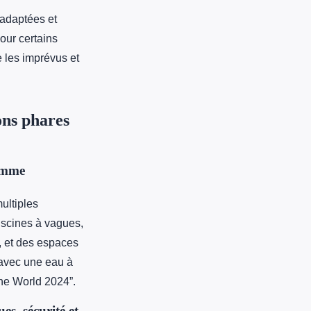
s adaptées et
our certains
e les imprévus et
ons phares
comme
ultiples
iscines à vagues,
, et des espaces
, avec une eau à
the World 2024”.
es, sécurité et