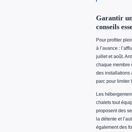
Garantir un
conseils ess
Pour profiter pl
à l’avance : l’af
juillet et août. A
chaque membre de
des installations
parc pour limiter
Les hébergements
chalets tout équi
proposent des ser
la détente et l’a
également des for