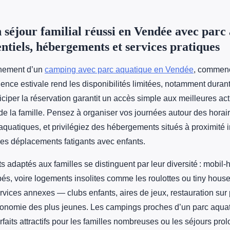
 séjour familial réussi en Vendée avec parc 
entiels, hébergements et services pratiques
einement d’un
camping avec parc aquatique en Vendée
, commenc
fluence estivale rend les disponibilités limitées, notamment
durant
nticiper la réservation garantit un accès simple aux meilleures act
 la famille. Pensez à organiser vos journées autour des horair
 aquatiques, et privilégiez des hébergements situés à proximité
 les déplacements fatigants avec enfants.
 adaptés aux familles se distinguent par leur diversité : mobil
pés, voire logements insolites comme les roulottes ou tiny hou
vices annexes — clubs enfants, aires de jeux, restauration sur 
utonomie des plus jeunes. Les campings proches d’un parc aquat
faits attractifs pour les familles nombreuses ou les séjours pro