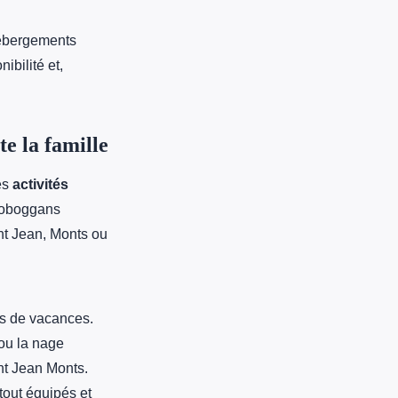
hébergements
ibilité et,
te la famille
des
activités
 toboggans
nt Jean, Monts ou
es de vacances.
 ou la nage
nt Jean Monts.
tout équipés et