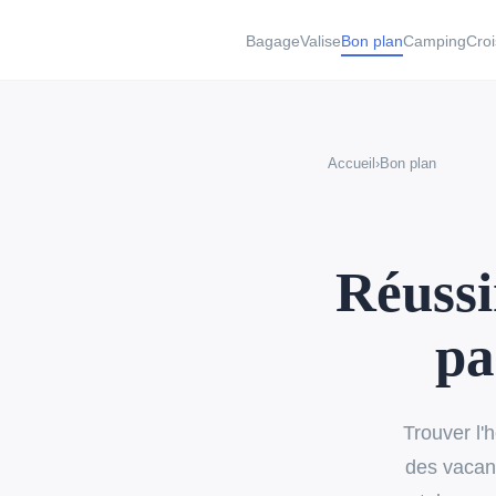
BagageValise
Bon plan
Camping
Croi
Accueil
›
Bon plan
Réussi
pa
Trouver l'
des vacanc