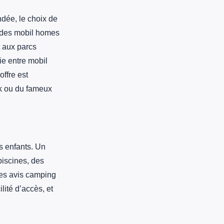
dée, le choix de
 des mobil homes
t aux parcs
e entre mobil
offre est
rk ou du fameux
s enfants. Un
piscines, des
Les avis camping
ité d’accès, et