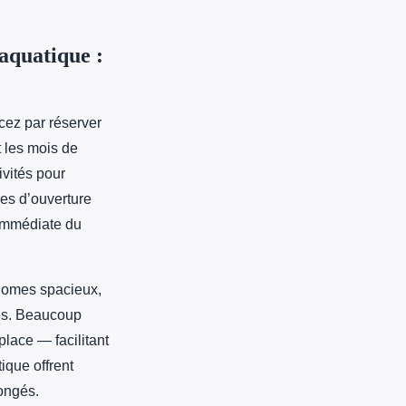
aquatique :
ez par réserver
 les mois de
ivités pour
es d’ouverture
 immédiate du
-homes spacieux,
ses. Beaucoup
place — facilitant
ique offrent
longés.