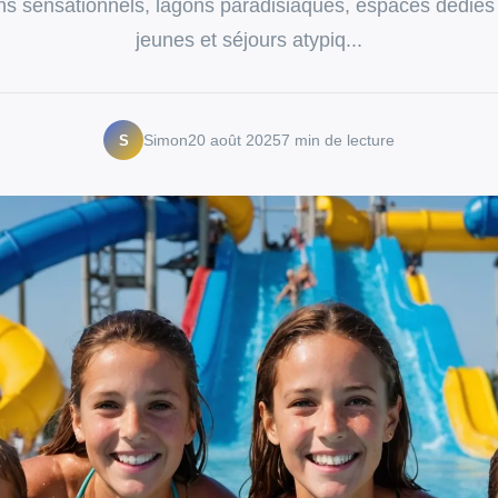
s sensationnels, lagons paradisiaques, espaces dédiés
jeunes et séjours atypiq...
S
Simon
20 août 2025
7 min de lecture