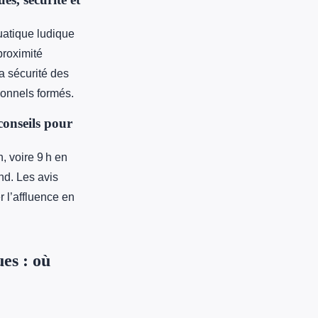
uatique ludique
proximité
a sécurité des
onnels formés.
conseils pour
, voire 9 h en
end. Les avis
 l’affluence en
es : où