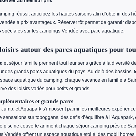
server au meilleur prix
amping réussi, anticipez les hautes saisons afin d’obtenir des 
vendée à prix avantageux. Réserver tôt permet de garantir dispon
res spéciales sur les campings Vendée avec parc aquatique.
 loisirs autour des parcs aquatiques pour tou
e
et séjour famille prennent tout leur sens grâce à la diversité 
ur des grands parcs aquatiques du pays. Au-delà des bassins,
espace aquatique du camping, chaque vacance en famille à Sai
rve des loisirs variés pour petits et grands.
mplémentaires et grands parcs
r Jump, et Aquapark s’imposent parmi les meilleures expérienc
 sensations sur toboggans, des défis d’équilibre à l’Aquapark,
ne piscine couverte animent chaque séjour camping près de Sai
s Vendée offrent un espace aquatique étoilé, des mobil homes 