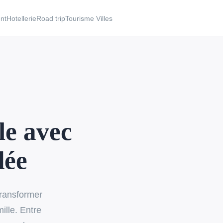
nt
Hotellerie
Road trip
Tourisme Villes
le avec
dée
transformer
ille. Entre