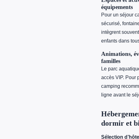
équipements
Pour un séjour c
sécurisé, fontain
intègrent souvent
enfants dans tou
Animations, évé
familles
Le parc aquatique
accès VIP. Pour p
camping recomman
ligne avant le séj
Hébergement
dormir et b
Sélection d’hôte