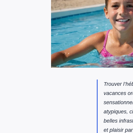
Trouver l’h
vacances ord
sensationnel
atypiques, 
belles infra
et plaisir p