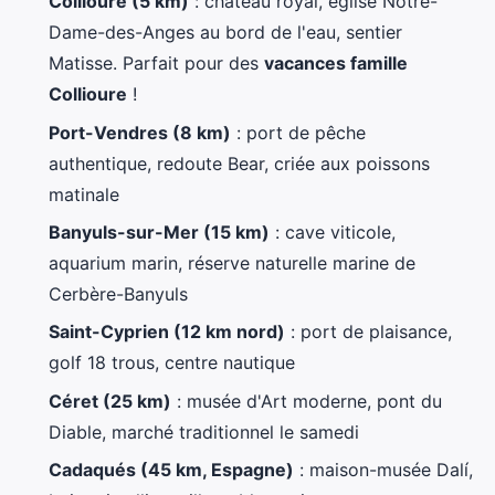
Collioure (5 km)
: château royal, église Notre-
Dame-des-Anges au bord de l'eau, sentier
Matisse. Parfait pour des
vacances famille
Collioure
!
Port-Vendres (8 km)
: port de pêche
authentique, redoute Bear, criée aux poissons
matinale
Banyuls-sur-Mer (15 km)
: cave viticole,
aquarium marin, réserve naturelle marine de
Cerbère-Banyuls
Saint-Cyprien (12 km nord)
: port de plaisance,
golf 18 trous, centre nautique
Céret (25 km)
: musée d'Art moderne, pont du
Diable, marché traditionnel le samedi
Cadaqués (45 km, Espagne)
: maison-musée Dalí,